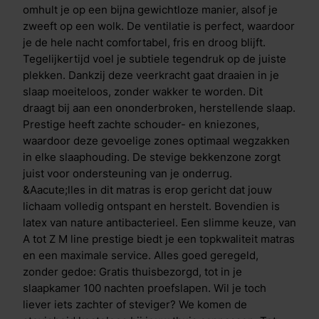
12&nbsp;jaar volledige garantie Combineer met het
omhult je op een bijna gewichtloze manier, alsof je
bijpassende kussen, dekbed of boxspring voor het
zweeft op een wolk. De ventilatie is perfect, waardoor
ultieme Prestige-gevoel Beter dan gewoon goed: elke
je de hele nacht comfortabel, fris en droog blijft.
dag het wow-gevoel Een mens slaapt gemiddeld een
Tegelijkertijd voel je subtiele tegendruk op de juiste
derde van zijn leven. M line Prestige maakt van die
plekken. Dankzij deze veerkracht gaat draaien in je
tijd de beste uren van je dag. Slim ontworpen,
slaap moeiteloos, zonder wakker te worden. Dit
vakkundig opgebouwd en geleverd met uitstekende
draagt bij aan een ononderbroken, herstellende slaap.
service. Alles klopt, elke dag weer.
Prestige heeft zachte schouder- en kniezones,
waardoor deze gevoelige zones optimaal wegzakken
in elke slaaphouding. De stevige bekkenzone zorgt
juist voor ondersteuning van je onderrug.
&Aacute;lles in dit matras is erop gericht dat jouw
lichaam volledig ontspant en herstelt. Bovendien is
latex van nature antibacterieel. Een slimme keuze, van
A tot Z M line prestige biedt je een topkwaliteit matras
en een maximale service. Alles goed geregeld,
zonder gedoe: Gratis thuisbezorgd, tot in je
slaapkamer 100 nachten proefslapen. Wil je toch
liever iets zachter of steviger? We komen de