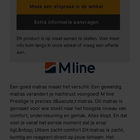
Maak een afspraak in de winkel
zweeft op een wolk. De ventilatie is perfect, waardoor
je de hele nacht comfortabel, fris en droog blijft.
Tegelijkertijd voel je subtiele tegendruk op de juiste
Extra informatie aanvragen
plekken. Dankzij deze veerkracht gaat draaien in je
slaap moeiteloos, zonder wakker te worden. Dit
Dit product is op maat samen te stellen. Voor meer
draagt bij aan een ononderbroken, herstellende slaap.
info kom langs in onze winkel of vraag een offerte
Prestige heeft zachte schouder- en kniezones,
aan.
waardoor deze gevoelige zones optimaal wegzakken
in elke slaaphouding. De stevige bekkenzone zorgt
juist voor ondersteuning van je onderrug.
&Aacute;lles in dit matras is erop gericht dat jouw
lichaam volledig ontspant en herstelt. Bovendien is
Een goed matras maakt het verschil. Een geweldig
latex van nature antibacterieel. Een slimme keuze, van
matras verandert je nachtrust voorgoed! M line
A tot Z M line prestige biedt je een topkwaliteit matras
Prestige is precies d&aacute;t matras. Dit matras is
en een maximale service. Alles goed geregeld,
gemaakt voor wie zoekt naar het hoogste niveau van
zonder gedoe: Gratis thuisbezorgd, tot in je
comfort, ondersteuning en gemak. Alles klopt. En dat
slaapkamer 100 nachten proefslapen. Wil je toch
voel je vanaf het eerste moment dat je erop
liever iets zachter of steviger? We komen de
ligt.&nbsp; Ultiem zacht comfort Dit matras is zacht,
stevigheid kosteloos bij jouw thuis aanpassen. Tot
luchtig en reageert direct op jouw lichaam. Het