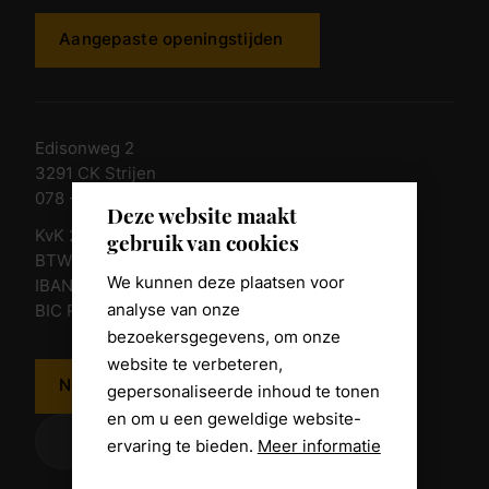
Aangepaste openingstijden
Edisonweg 2
3291 CK Strijen
078 - 674 84 85
Deze website maakt
KvK 23011135
gebruik van cookies
BTW nr. NL 805098938.B.01
We kunnen deze plaatsen voor
IBAN NL10 RABO 0361 8039 58
analyse van onze
BIC RABONL2U
bezoekersgegevens, om onze
website te verbeteren,
Neem contact op
gepersonaliseerde inhoud te tonen
en om u een geweldige website-
ervaring te bieden.
Meer informatie