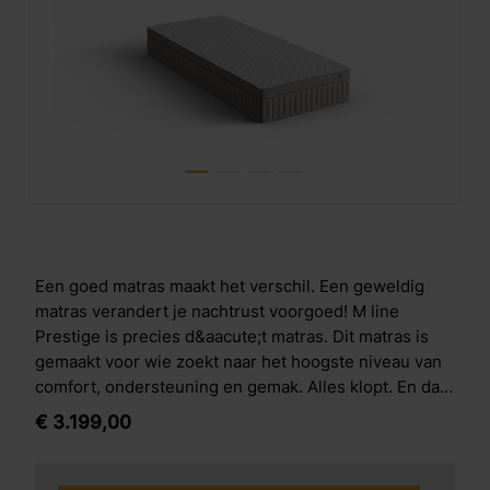
Een goed matras maakt het verschil. Een geweldig
matras verandert je nachtrust voorgoed! M line
Prestige is precies d&aacute;t matras. Dit matras is
gemaakt voor wie zoekt naar het hoogste niveau van
comfort, ondersteuning en gemak. Alles klopt. En dat
voel je vanaf het eerste moment dat je erop
€
3.199,
00
ligt.&nbsp; Ultiem zacht comfort Dit matras is zacht,
luchtig en reageert direct op jouw lichaam. Het
omhult je op een bijna gewichtloze manier, alsof je