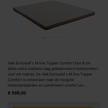
Valk Exclusief x M line Topper Comfort Een 8 cm
dikke extra voelbare laag gebalanceerd hotelcomfort
voor elk matras. De Valk Exclusief x M line Topper
Comfort is ontworpen naar de hoogste
hotelstandaarden en combineert comfort en
gebruiksgemak in &eacute;&eacute;n hoogwaardige
€
599,
00
afwerking. Wat deze topper bijzonder maakt De
Topper Comfort is vervaardigd uit duurzame
materialen en strak afgewerkt met verfijnde naden.