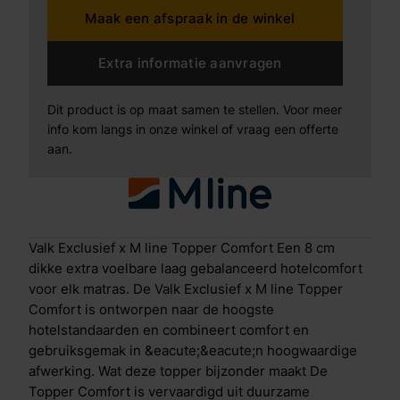
Maak een afspraak in de winkel
De afritsbare hoes is voorzien van een actieve
behandeling tegen allergenen, wat zorgt voor een
langdurig fris en hygi&euml;nisch slaapklimaat. De
Extra informatie aanvragen
kern van hoogwaardig M line traagschuim past zich
nauwkeurig aan de contouren van je lichaam aan. Dit
Dit product is op maat samen te stellen. Voor meer
zorgt voor gerichte drukverlichting en een
info kom langs in onze winkel of vraag een offerte
gelijkmatige ondersteuning, waardoor je lichaam
aan.
optimaal kan ontspannen en je geniet van een goede
nachtrust. Hiernaast beschikt de Topper Comfort over
een speciale anti-sliplaag aan de onderkant waardoor
deze stevig op zijn plaats blijft liggen. Zo geniet je
ongestoord van stabiel slaapcomfort. Waar
Valk Exclusief x M line Topper Comfort Een 8 cm
hotelcomfort thuiskomt De Valk Exclusief x M line
dikke extra voelbare laag gebalanceerd hotelcomfort
Topper Comfort is het resultaat van een unieke
voor elk matras. De Valk Exclusief x M line Topper
samenwerking die de luxe van een hotelovernachting
Comfort is ontworpen naar de hoogste
naar jouw slaapkamer brengt. Met een
hotelstandaarden en combineert comfort en
uitgebalanceerde combinatie van zachtheid en
gebruiksgemak in &eacute;&eacute;n hoogwaardige
ondersteuning voelt iedere nacht aan als een
afwerking. Wat deze topper bijzonder maakt De
hotelwaardige slaapervaring.
Topper Comfort is vervaardigd uit duurzame