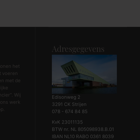
Adresgegevens
wonen het
t voeren
en met de
ijke
cier”. Wij
Edisonweg 2
 ons werk
3291 CK Strijen
op.
078 - 674 84 85
KvK 23011135
BTW nr. NL 805098938.B.01
IBAN NL10 RABO 0361 8039