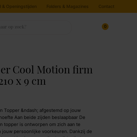
l & Openingstijden
Folders & Magazines
Contact
0
sten
trassen & Bedbodems
rlichting
ukens
house
nnenkijken bij
er Cool Motion firm
ampen
oekenkasten
atrassen
210 x 9 cm
Line
edbodems
loerlamp
ressoirs
v dressoirs
oppers
lafondlamp
Maak afspraak
rtel Living
itrinekasten
andlamp
on Topper &ndash; afgestemd op jouw
afellamp
pbergkasten
jkos
oefte Aan beide zijden beslaapbaar De
n topper is ontworpen om zich aan te
chtbron
Maak afspraak
 jouw persoonlijke voorkeuren. Dankzij de
molla Iofo