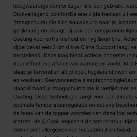
zoek naar inspiratie voor uw woning? Maak direct een een a
hoogwaardige comfortlagen die ook gebruikt word
Drukverlagend comfortDe ene zijde bestaat uit ee
(traagschuim) die zich nauwkeurig naar je lichaam
gelijkmatig en draagt bij aan een ontspannen lig
Coating voor extra frisheid en hygi&euml;ne. Acti
zijde bevat een 2 cm dikke Clima Support laag: ve
herstellend. Deze laag biedt actieve ondersteuning
door effectieve afvoer van warmte en vocht. Met 
slaap je bovendien altijd koel, hygi&euml;nisch en vr
en wasbaar. Geavanceerde slaaptechnologie&euml;
slaapklimaatDe traagschuimzijde is verrijkt met 
Coating. Deze technologie zorgt voor een directe 
optimale temperatuurregulatie en actieve bescher
de hoes van de topper voorzien van dezelfde tech
matras: HeiQ Cool: reguleert de temperatuur tijde
vermindert allergenen van huisstofmijt en huisdie