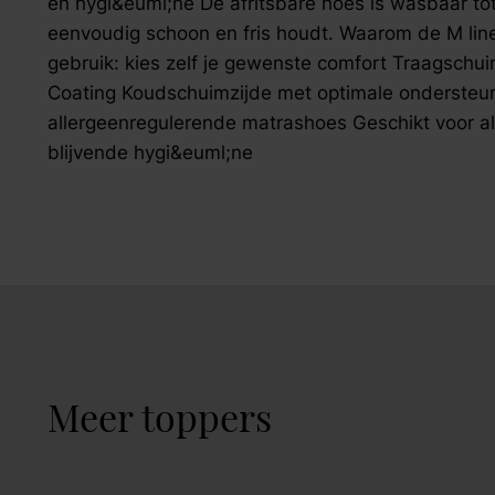
en hygi&euml;ne De afritsbare hoes is wasbaar to
eenvoudig schoon en fris houdt. Waarom de M line
gebruik: kies zelf je gewenste comfort Traagsch
Coating Koudschuimzijde met optimale ondersteun
allergeenregulerende matrashoes Geschikt voor a
blijvende hygi&euml;ne
Meer toppers