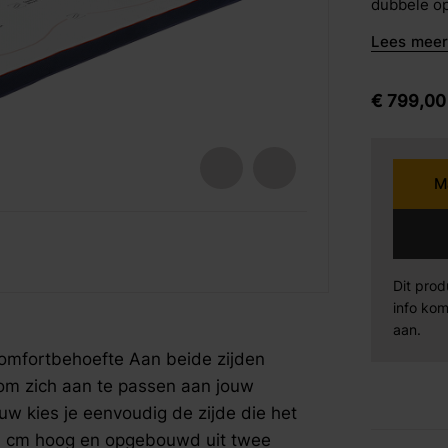
dubbele op
barkrukken
beste past
Lees meer 
hoog en o
Karpi
Be
eetstoelen
comfortlag
Cool Moti
armstoelen
€
799,
00
Norma
Se
ene zijde 
elastisch 
naar je li
Sit Design
Va
M
gelijkmati
lighouding
Wiemann
AM
voor extra
fspraak voor gratis interieuradvies.
fspraak voor gratis interieuradvies.
fspraak voor gratis interieuradvies.
ondersteun
2 cm dikke
Dit prod
Mahoton
Te
ventileren
info kom
actieve on
aan.
Eleonora
By
slaapklima
omfortbehoefte Aan beide zijden
vocht. Met
om zich aan te passen aan jouw
slaap je bo
w kies je eenvoudig de zijde die het
van allerge
s 7 cm hoog en opgebouwd uit twee
Geavancee