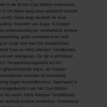
fspraak voor gratis interieuradvies.
Temperatuu
en in de M line Cool Motion matrassen.
traagschui
n 4 cm dikke laag visco-elastisch schuim
Aqua- en C
 vormt. Deze laag verdeelt de druk
voor een d
houding. Voorzien van Aqua- & Copper
optimale t
eve ondersteuning en ventilatieDe andere
beschermin
erkrachtig, goed ventilerend en snel
hoes van d
technologie
 en zorgt voor een fris slaapklimaat
Cool: regu
HeiQ Cool en HeiQ Allergen Tech&trade;
Allergen T
ij van allergenen. De tijk is afritsbaar
huisstofmij
n Temperatuurregulatie en fris
Onderhoud 
een gepatenteerde Aqua- en Copper
wasbaar to
verkoelende sensatie bij aanraking,
eenvoudig 
Cool Motion topper fir
ming tegen bacteri&euml;n. Daarnaast is
zelf je ge
nologie&euml;n als het Cool Motion
verkoelen
ns de nacht. HeiQ Allergen Tech&trade;:
Koudschui
ren dankzij actieve probiotica. Onderhoud
ventilatie