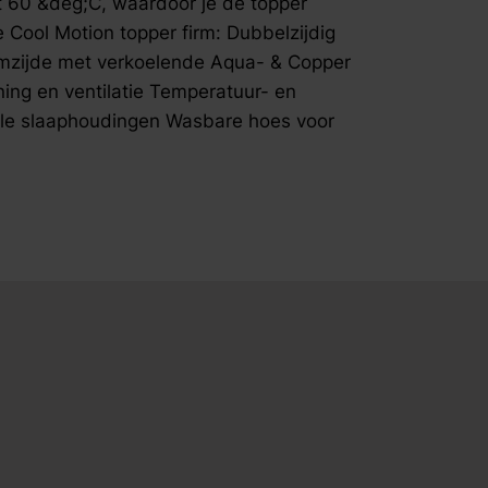
t 60 &deg;C, waardoor je de topper
matrashoes
Wasbare ho
 Cool Motion topper firm: Dubbelzijdig
uimzijde met verkoelende Aqua- & Copper
ing en ventilatie Temperatuur- en
lle slaaphoudingen Wasbare hoes voor