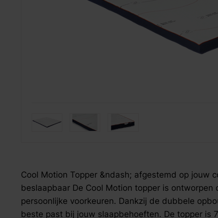
Onderhoud
fauteuils
hoofdkussens
Jansen Oriënt Carpets
relaxfauteuils
dekbedovertrekken
onderhouds­middelen
draaifauteuils
hoeslakens & moltons
Mecam group
loveseats
overig bedtextiel
Silvana
VDV Meubel
zoek naar inspiratie voor uw woning? Maak direct een een a
zoek naar inspiratie voor uw woning? Maak direct een een a
zoek naar inspiratie voor uw woning? Maak direct een een a
Staud
Ubica
Cool Motion Topper &ndash; afgestemd op jouw c
beslaapbaar De Cool Motion topper is ontworpen 
persoonlijke voorkeuren. Dankzij de dubbele opbou
beste past bij jouw slaapbehoeften. De topper i