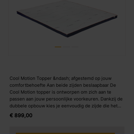
Cool Motion Topper &ndash; afgestemd op jouw
comfortbehoefte Aan beide zijden beslaapbaar De
Cool Motion topper is ontworpen om zich aan te
passen aan jouw persoonlijke voorkeuren. Dankzij de
dubbele opbouw kies je eenvoudig de zijde die het
beste past bij jouw slaapbehoeften. De topper is 7 cm
€
899,
00
hoog en opgebouwd uit twee hoogwaardige
comfortlagen die ook gebruikt worden in de M line
Cool Motion matrassen. Drukverlagend comfortDe