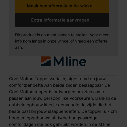
Maak een afspraak in de winkel
ene zijde bestaat uit een 4 cm dikke laag visco-
elastisch schuim (traagschuim) die zich nauwkeurig
naar je lichaam vormt. Deze laag verdeelt de druk
Extra informatie aanvragen
gelijkmatig en draagt bij aan een ontspannen
lighouding. Voorzien van Aqua- & Copper Coating
Dit product is op maat samen te stellen. Voor meer
voor extra frisheid en hygi&euml;ne. Actieve
info kom langs in onze winkel of vraag een offerte
ondersteuning en ventilatieDe andere zijde bevat een
aan.
2 cm dikke Clima Support laag: veerkrachtig, goed
ventilerend en snel herstellend. Deze laag biedt
actieve ondersteuning en zorgt voor een fris
slaapklimaat door effectieve afvoer van warmte en
vocht. Met HeiQ Cool en HeiQ Allergen Tech&trade;
Cool Motion Topper &ndash; afgestemd op jouw
slaap je bovendien altijd koel, hygi&euml;nisch en vrij
comfortbehoefte Aan beide zijden beslaapbaar De
van allergenen. De tijk is afritsbaar en wasbaar.
Cool Motion topper is ontworpen om zich aan te
Geavanceerde slaaptechnologie&euml;n
passen aan jouw persoonlijke voorkeuren. Dankzij de
Temperatuurregulatie en fris slaapklimaatDe
dubbele opbouw kies je eenvoudig de zijde die het
traagschuimzijde is verrijkt met een gepatenteerde
beste past bij jouw slaapbehoeften. De topper is 7 cm
Aqua- en Copper Coating. Deze technologie zorgt
hoog en opgebouwd uit twee hoogwaardige
voor een directe verkoelende sensatie bij aanraking,
comfortlagen die ook gebruikt worden in de M line