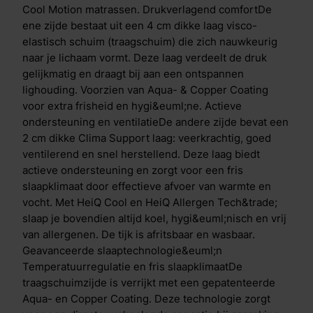
optimale temperatuurregulatie en actieve
Cool Motion matrassen. Drukverlagend comfortDe
bescherming tegen bacteri&euml;n. Daarnaast is de
ene zijde bestaat uit een 4 cm dikke laag visco-
hoes van de topper voorzien van dezelfde
elastisch schuim (traagschuim) die zich nauwkeurig
technologie&euml;n als het Cool Motion matras: HeiQ
naar je lichaam vormt. Deze laag verdeelt de druk
Cool: reguleert de temperatuur tijdens de nacht. HeiQ
gelijkmatig en draagt bij aan een ontspannen
Allergen Tech&trade;: vermindert allergenen van
lighouding. Voorzien van Aqua- & Copper Coating
huisstofmijt en huisdieren dankzij actieve probiotica.
voor extra frisheid en hygi&euml;ne. Actieve
Onderhoud en hygi&euml;ne De afritsbare hoes is
ondersteuning en ventilatieDe andere zijde bevat een
wasbaar tot 60 &deg;C, waardoor je de topper
2 cm dikke Clima Support laag: veerkrachtig, goed
eenvoudig schoon en fris houdt. Waarom de M line
ventilerend en snel herstellend. Deze laag biedt
Cool Motion topper firm: Dubbelzijdig gebruik: kies
actieve ondersteuning en zorgt voor een fris
zelf je gewenste comfort Traagschuimzijde met
slaapklimaat door effectieve afvoer van warmte en
verkoelende Aqua- & Copper Coating
vocht. Met HeiQ Cool en HeiQ Allergen Tech&trade;
Koudschuimzijde met optimale ondersteuning en
slaap je bovendien altijd koel, hygi&euml;nisch en vrij
ventilatie Temperatuur- en allergeenregulerende
van allergenen. De tijk is afritsbaar en wasbaar.
matrashoes Geschikt voor alle slaaphoudingen
Geavanceerde slaaptechnologie&euml;n
Wasbare hoes voor blijvende hygi&euml;ne
Temperatuurregulatie en fris slaapklimaatDe
traagschuimzijde is verrijkt met een gepatenteerde
Aqua- en Copper Coating. Deze technologie zorgt