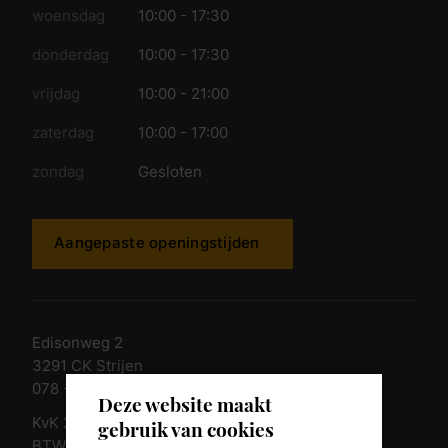
woensdag
10:00 - 17:30
donderdag
10:00 - 17:30
vrijdag
10:00 - 21:00
zaterdag
10:00 - 17:00
zondag
Gesloten
Aangepaste openingstijden
Edisonweg 2
3291 CK Strijen
078 - 674 84 85
Deze website maakt
KvK 23011135
gebruik van cookies
BTW nr. NL 805098938.B.01