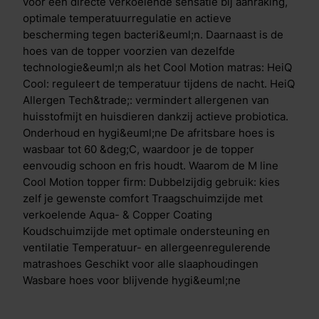
voor een directe verkoelende sensatie bij aanraking,
optimale temperatuurregulatie en actieve
bescherming tegen bacteri&euml;n. Daarnaast is de
hoes van de topper voorzien van dezelfde
technologie&euml;n als het Cool Motion matras: HeiQ
Cool: reguleert de temperatuur tijdens de nacht. HeiQ
Allergen Tech&trade;: vermindert allergenen van
huisstofmijt en huisdieren dankzij actieve probiotica.
Onderhoud en hygi&euml;ne De afritsbare hoes is
wasbaar tot 60 &deg;C, waardoor je de topper
eenvoudig schoon en fris houdt. Waarom de M line
Cool Motion topper firm: Dubbelzijdig gebruik: kies
zelf je gewenste comfort Traagschuimzijde met
verkoelende Aqua- & Copper Coating
Koudschuimzijde met optimale ondersteuning en
ventilatie Temperatuur- en allergeenregulerende
matrashoes Geschikt voor alle slaaphoudingen
Wasbare hoes voor blijvende hygi&euml;ne