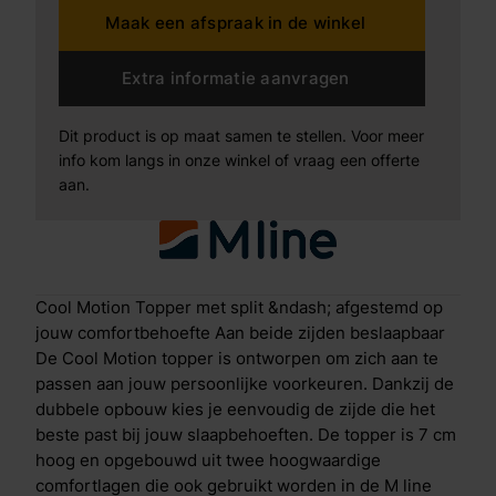
Maak een afspraak in de winkel
ene zijde bestaat uit een 4 cm dikke laag visco-
elastisch schuim (traagschuim) die zich nauwkeurig
naar je lichaam vormt. Deze laag verdeelt de druk
Extra informatie aanvragen
gelijkmatig en draagt bij aan een ontspannen
lighouding. Voorzien van HeiQ Aqua- & Copper
Dit product is op maat samen te stellen. Voor meer
Coating voor extra frisheid en hygi&euml;ne. Actieve
info kom langs in onze winkel of vraag een offerte
ondersteuning en ventilatieDe andere zijde bevat een
aan.
2 cm dikke Clima Support laag: veerkrachtig, goed
ventilerend en snel herstellend. Deze laag biedt
actieve ondersteuning en zorgt voor een fris
slaapklimaat door effectieve afvoer van warmte en
vocht. Met Cool en HeiQ Allergen Tech&trade; slaap je
Cool Motion Topper met split &ndash; afgestemd op
bovendien altijd koel, hygi&euml;nisch en vrij van
jouw comfortbehoefte Aan beide zijden beslaapbaar
allergenen. De tijk is afritsbaar en wasbaar.
De Cool Motion topper is ontworpen om zich aan te
Geavanceerde slaaptechnologie&euml;n
passen aan jouw persoonlijke voorkeuren. Dankzij de
Temperatuurregulatie en fris slaapklimaatDe
dubbele opbouw kies je eenvoudig de zijde die het
traagschuimzijde is verrijkt met een gepatenteerde
beste past bij jouw slaapbehoeften. De topper is 7 cm
Aqua- en Copper Coating. Deze technologie zorgt
hoog en opgebouwd uit twee hoogwaardige
voor een directe verkoelende sensatie bij aanraking,
comfortlagen die ook gebruikt worden in de M line