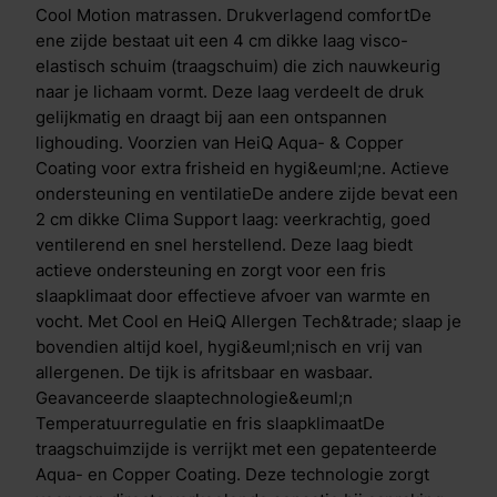
optimale temperatuurregulatie en actieve
Cool Motion matrassen. Drukverlagend comfortDe
bescherming tegen bacteri&euml;n. Daarnaast is de
ene zijde bestaat uit een 4 cm dikke laag visco-
hoes van de topper voorzien van dezelfde
elastisch schuim (traagschuim) die zich nauwkeurig
technologie&euml;n als het Cool Motion matras: HeiQ
naar je lichaam vormt. Deze laag verdeelt de druk
Cool: reguleert de temperatuur tijdens de nacht. HeiQ
gelijkmatig en draagt bij aan een ontspannen
Allergen Tech&trade;: vermindert allergenen van
lighouding. Voorzien van HeiQ Aqua- & Copper
huisstofmijt en huisdieren dankzij actieve probiotica.
Coating voor extra frisheid en hygi&euml;ne. Actieve
Onderhoud en hygi&euml;ne De afritsbare hoes is
ondersteuning en ventilatieDe andere zijde bevat een
wasbaar tot 60 &deg;C, waardoor je de topper
2 cm dikke Clima Support laag: veerkrachtig, goed
eenvoudig schoon en fris houdt. Waarom de M line
ventilerend en snel herstellend. Deze laag biedt
Cool Motion topper firm: Dubbelzijdig gebruik: kies
actieve ondersteuning en zorgt voor een fris
zelf je gewenste comfort Traagschuimzijde met
slaapklimaat door effectieve afvoer van warmte en
verkoelende Aqua- & Copper Coating
vocht. Met Cool en HeiQ Allergen Tech&trade; slaap je
Koudschuimzijde met optimale ondersteuning en
bovendien altijd koel, hygi&euml;nisch en vrij van
ventilatie Temperatuur- en allergeenregulerende
allergenen. De tijk is afritsbaar en wasbaar.
matrashoes Geschikt voor alle slaaphoudingen
Geavanceerde slaaptechnologie&euml;n
Wasbare hoes voor blijvende hygi&euml;ne Split-
Temperatuurregulatie en fris slaapklimaatDe
topper: geschikt voor elektrisch verstelbare bedden
traagschuimzijde is verrijkt met een gepatenteerde
Aqua- en Copper Coating. Deze technologie zorgt