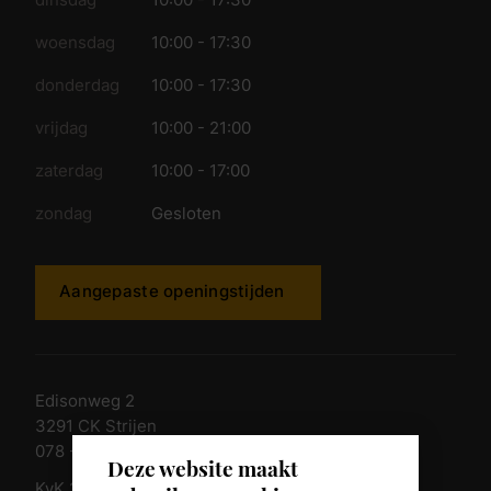
woensdag
10:00 - 17:30
donderdag
10:00 - 17:30
vrijdag
10:00 - 21:00
zaterdag
10:00 - 17:00
zondag
Gesloten
Aangepaste openingstijden
Edisonweg 2
3291 CK Strijen
078 - 674 84 85
Deze website maakt
KvK 23011135