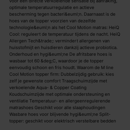
voor een directe verkoelende sensatie bij aanraking,
optimale temperatuurregulatie en actieve
bescherming tegen bacteri&euml;n. Daarnaast is de
hoes van de topper voorzien van dezelfde
technologie&euml;n als het Cool Motion matras: HeiQ
Cool: reguleert de temperatuur tijdens de nacht. HeiQ
Allergen Tech&trade;: vermindert allergenen van
huisstofmijt en huisdieren dankzij actieve probiotica.
Onderhoud en hygi&euml;ne De afritsbare hoes is
wasbaar tot 60 &deg;C, waardoor je de topper
eenvoudig schoon en fris houdt. Waarom de M line
Cool Motion topper firm: Dubbelzijdig gebruik: kies
zelf je gewenste comfort Traagschuimzijde met
verkoelende Aqua- & Copper Coating
Koudschuimzijde met optimale ondersteuning en
ventilatie Temperatuur- en allergeenregulerende
matrashoes Geschikt voor alle slaaphoudingen
Wasbare hoes voor blijvende hygi&euml;ne Split-
topper: geschikt voor elektrisch verstelbare bedden