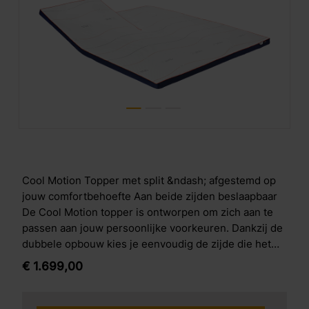
Cool Motion Topper met split &ndash; afgestemd op
jouw comfortbehoefte Aan beide zijden beslaapbaar
De Cool Motion topper is ontworpen om zich aan te
passen aan jouw persoonlijke voorkeuren. Dankzij de
dubbele opbouw kies je eenvoudig de zijde die het
beste past bij jouw slaapbehoeften. De topper is 7 cm
€
1.699,
00
hoog en opgebouwd uit twee hoogwaardige
comfortlagen die ook gebruikt worden in de M line
Cool Motion matrassen. Drukverlagend comfortDe