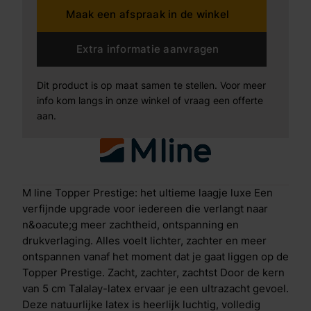
Maak een afspraak in de winkel
aan. Je ervaart een gevoel van gewichtloosheid in
elke slaaphouding. Dankzij de open celstructuur blijft
ventilatie op topniveau en voelt de topper de hele
Extra informatie aanvragen
nacht fris en droog aan. Talalay-latex is daarnaast van
nature antibacterieel &eacute;n hypoallergeen. Ideaal
Dit product is op maat samen te stellen. Voor meer
voor wie gevoelig is voor huisstofmijt. Samen met het
info kom langs in onze winkel of vraag een offerte
Prestige-matras vormt deze topper een
aan.
onweerstaanbare combinatie van souplesse en
ondersteuning. Een luxe hoes die het verschil maakt
De topper is afgewerkt met dezelfde zijdezachte stof
als de hoes van het Prestige matras en bevat viscose
en een vleugje cashmere. Deze hoogwaardige hoes
M line Topper Prestige: het ultieme laagje luxe Een
versterkt het luchtige gevoel van de latex, voert vocht
verfijnde upgrade voor iedereen die verlangt naar
snel af en voelt heerlijk zacht aan op je huid.
n&oacute;g meer zachtheid, ontspanning en
Ultrazacht, drukverlagend comfort dankzij de kern van
drukverlaging. Alles voelt lichter, zachter en meer
5 cm Talalay-latex Lichtgewicht en veerkrachtig,
ontspannen vanaf het moment dat je gaat liggen op de
waardoor draaien nog gemakkelijker gaat Perfect
Topper Prestige. Zacht, zachter, zachtst Door de kern
ademend, zodat warmte en vocht direct worden
van 5 cm Talalay-latex ervaar je een ultrazacht gevoel.
afgevoerd Een heerlijk luxe afwerking die aanvoelt als
Deze natuurlijke latex is heerlijk luchtig, volledig