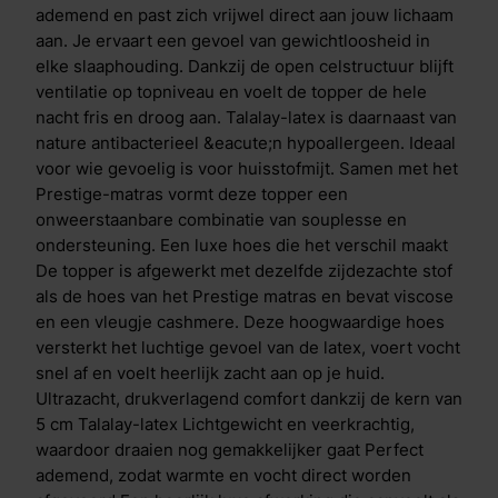
zijde en je slaapervaring compleet maakt Voor wie
ademend en past zich vrijwel direct aan jouw lichaam
altijd de lat hoger legt De Prestige Topper maakt je
aan. Je ervaart een gevoel van gewichtloosheid in
bed n&oacute;g comfortabeler. Combineer met de
elke slaaphouding. Dankzij de open celstructuur blijft
Prestige boxspring, het Prestige matras of het
ventilatie op topniveau en voelt de topper de hele
Prestige kussen voor de ultieme slaapervaring. M line
nacht fris en droog aan. Talalay-latex is daarnaast van
Prestige is ontwikkeld met kennis, ontworpen voor
nature antibacterieel &eacute;n hypoallergeen. Ideaal
comfort, gemaakt om jou elke dag op je scherpst te
voor wie gevoelig is voor huisstofmijt. Samen met het
laten presteren.&nbsp;Get ready for greatness.
Prestige-matras vormt deze topper een
&nbsp;
onweerstaanbare combinatie van souplesse en
ondersteuning. Een luxe hoes die het verschil maakt
De topper is afgewerkt met dezelfde zijdezachte stof
als de hoes van het Prestige matras en bevat viscose
en een vleugje cashmere. Deze hoogwaardige hoes
versterkt het luchtige gevoel van de latex, voert vocht
snel af en voelt heerlijk zacht aan op je huid.
Ultrazacht, drukverlagend comfort dankzij de kern van
5 cm Talalay-latex Lichtgewicht en veerkrachtig,
waardoor draaien nog gemakkelijker gaat Perfect
ademend, zodat warmte en vocht direct worden