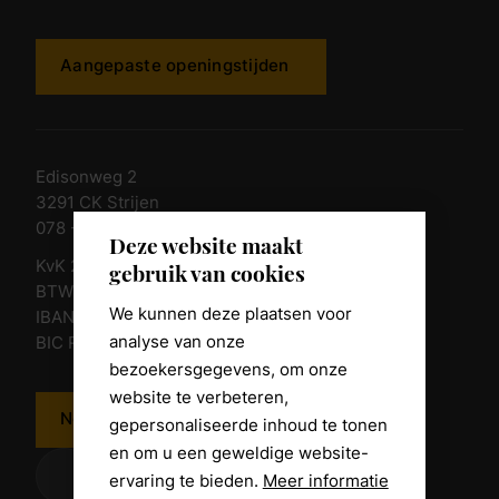
Aangepaste openingstijden
Edisonweg 2
3291 CK Strijen
078 - 674 84 85
Deze website maakt
KvK 23011135
gebruik van cookies
BTW nr. NL 805098938.B.01
We kunnen deze plaatsen voor
IBAN NL10 RABO 0361 8039 58
analyse van onze
BIC RABONL2U
bezoekersgegevens, om onze
website te verbeteren,
Neem contact op
gepersonaliseerde inhoud te tonen
en om u een geweldige website-
ervaring te bieden.
Meer informatie