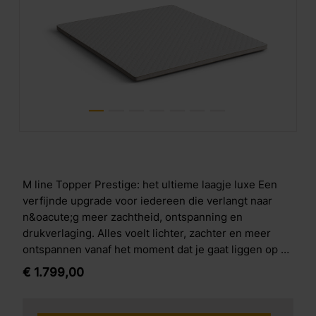
M line Topper Prestige: het ultieme laagje luxe Een
verfijnde upgrade voor iedereen die verlangt naar
n&oacute;g meer zachtheid, ontspanning en
drukverlaging. Alles voelt lichter, zachter en meer
ontspannen vanaf het moment dat je gaat liggen op de
Topper Prestige. Zacht, zachter, zachtst Door de kern
€
1.799,
00
van 5 cm Talalay-latex ervaar je een ultrazacht gevoel.
Deze natuurlijke latex is heerlijk luchtig, volledig
ademend en past zich vrijwel direct aan jouw lichaam