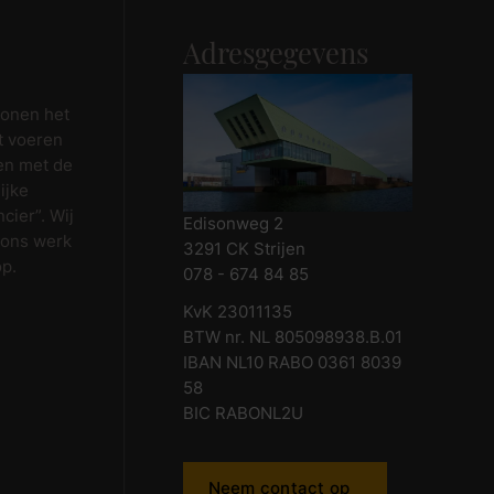
Adresgegevens
wonen het
t voeren
en met de
ijke
cier”. Wij
Edisonweg 2
 ons werk
3291 CK Strijen
op.
078 - 674 84 85
KvK 23011135
BTW nr. NL 805098938.B.01
IBAN NL10 RABO 0361 8039
58
BIC RABONL2U
Neem contact op