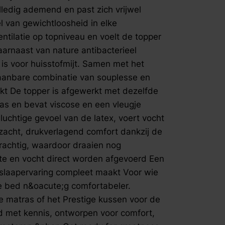
fspraak voor gratis interieuradvies.
drukverlag
volledig ademend en past zich vrijwel
Talalay-la
l van gewichtloosheid in elke
draaien no
entilatie op topniveau en voelt de topper
zodat warm
daarnaast van nature antibacterieel
heerlijk lu
 is voor huisstofmijt. Samen met het
slaapervaring comp
aanbare combinatie van souplesse en
hoger legt
n&oacute;
akt De topper is afgewerkt met dezelfde
Prestige b
ras en bevat viscose en een vleugje
Prestige k
uchtige gevoel van de latex, voert vocht
Prestige i
razacht, drukverlagend comfort dankzij de
comfort, g
krachtig, waardoor draaien nog
laten pres
e en vocht direct worden afgevoerd Een
&nbsp;
je slaapervaring compleet maakt Voor wie
je bed n&oacute;g comfortabeler.
e matras of het Prestige kussen voor de
ld met kennis, ontworpen voor comfort,