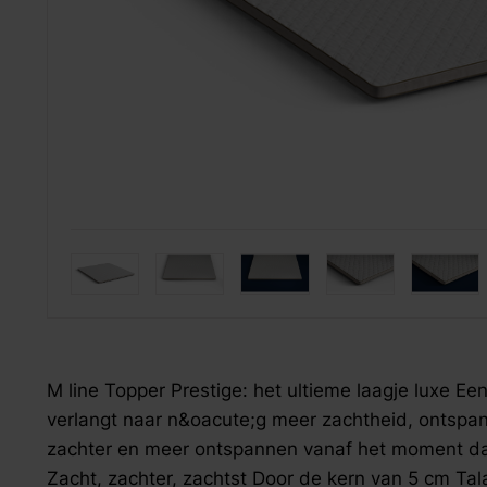
Onderhoud
fauteuils
hoofdkussens
Jansen Oriënt Carpets
relaxfauteuils
dekbedovertrekken
onderhouds­middelen
draaifauteuils
hoeslakens & moltons
Mecam group
loveseats
overig bedtextiel
Silvana
VDV Meubel
zoek naar inspiratie voor uw woning? Maak direct een een a
zoek naar inspiratie voor uw woning? Maak direct een een a
zoek naar inspiratie voor uw woning? Maak direct een een a
Staud
Ubica
M line Topper Prestige: het ultieme laagje luxe Ee
verlangt naar n&oacute;g meer zachtheid, ontspanni
zachter en meer ontspannen vanaf het moment dat 
Zacht, zachter, zachtst Door de kern van 5 cm Tala