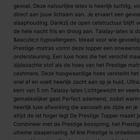
zoek naar inspiratie voor uw woning? Maak direct een een a
gevoel. Deze natuurlijke latex is heerlijk luchtig, 
direct aan jouw lichaam aan. Je ervaart een gevoe
slaaphouding. Dankzij de open celstructuur blijft v
de hele nacht fris en droog aan. Talalay-latex is 
&eacute;n hypoallergeen. Ideaal voor wie gevoelig
Prestige-matras vormt deze topper een onweerst
ondersteuning. Een luxe hoes die het verschil ma
zijdezachte stof als de hoes van het Prestige mat
cashmere. Deze hoogwaardige hoes versterkt het l
snel af en voelt heerlijk zacht aan op je huid. Ult
kern van 5 cm Talalay-latex Lichtgewicht en veer
gemakkelijker gaat Perfect ademend, zodat warmt
heerlijk luxe afwerking die aanvoelt als zijde en 
altijd de lat hoger legt De Prestige Topper maakt 
Combineer met de Prestige boxspring, het Prestig
ultieme slaapervaring. M line Prestige is ontwikke