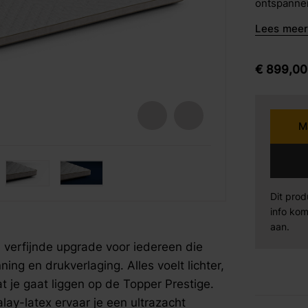
ontspannen
barkrukken
de Topper 
Lees meer 
kern van 5
Karpi
Be
eetstoelen
gevoel. Dez
volledig a
armstoelen
€
899,
00
Norma
Se
lichaam aa
gewichtloo
open celstr
Sit Design
Va
M
voelt de t
Talalay-lat
Wiemann
AM
&eacute;n 
fspraak voor gratis interieuradvies.
fspraak voor gratis interieuradvies.
fspraak voor gratis interieuradvies.
voor huiss
vormt dez
Dit prod
Mahoton
Te
van souple
info kom
het versch
aan.
Eleonora
By
dezelfde z
n verfijnde upgrade voor iedereen die
Prestige m
ng en drukverlaging. Alles voelt lichter,
cashmere.
je gaat liggen op de Topper Prestige.
luchtige ge
lay-latex ervaar je een ultrazacht
voelt heerlijk 