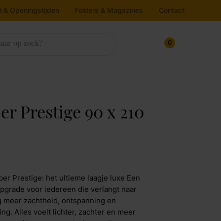
l & Openingstijden
Folders & Magazines
Contact
0
sten
trassen & Bedbodems
rlichting
ukens
house
nnenkijken bij
er Prestige 90 x 210
ampen
oekenkasten
atrassen
Line
edbodems
loerlamp
ressoirs
v dressoirs
oppers
lafondlamp
Maak afspraak
rtel Living
itrinekasten
andlamp
per Prestige: het ultieme laagje luxe Een
afellamp
pbergkasten
jkos
upgrade voor iedereen die verlangt naar
 meer zachtheid, ontspanning en
chtbron
Maak afspraak
ng. Alles voelt lichter, zachter en meer
molla Iofo