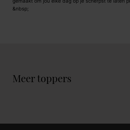
gemaakt om jou elke dag op je scherpst te laten p
&nbsp;
Meer toppers