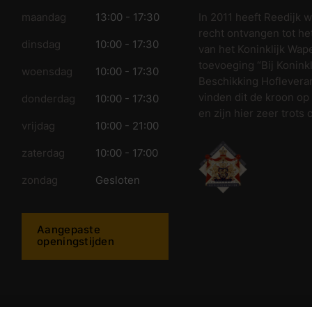
In 2011 heeft Reedijk 
maandag
13:00 - 17:30
recht ontvangen tot he
dinsdag
10:00 - 17:30
van het Koninklijk Wap
toevoeging “Bij Koninkl
woensdag
10:00 - 17:30
Beschikking Hofleveran
vinden dit de kroon op
donderdag
10:00 - 17:30
en zijn hier zeer trots 
vrijdag
10:00 - 21:00
zaterdag
10:00 - 17:00
zondag
Gesloten
Aangepaste
openingstijden