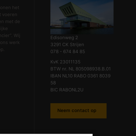
wonen het
t voeren
en met de
ijke
cier”. Wij
Edisonweg 2
 ons werk
3291 CK Strijen
op.
078 - 674 84 85
KvK 23011135
BTW nr. NL 805098938.B.01
IBAN NL10 RABO 0361 8039
58
BIC RABONL2U
Neem contact op