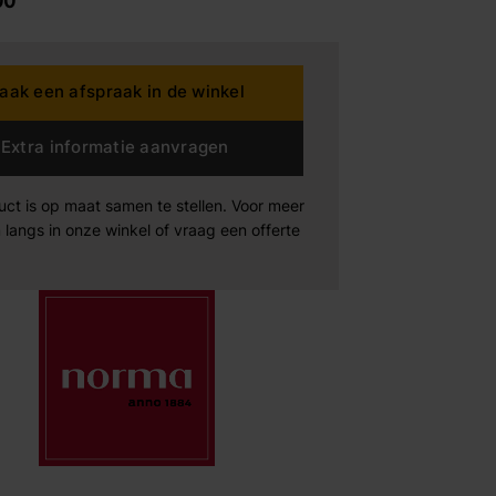
00
dding House
aak een afspraak in de winkel
rta
Extra informatie aanvragen
n der Drift
uct is op maat samen te stellen. Voor meer
 langs in onze winkel of vraag een offerte
Products
Maak afspraak
Maak afspraak
Maak afspraak
xeler
-boo