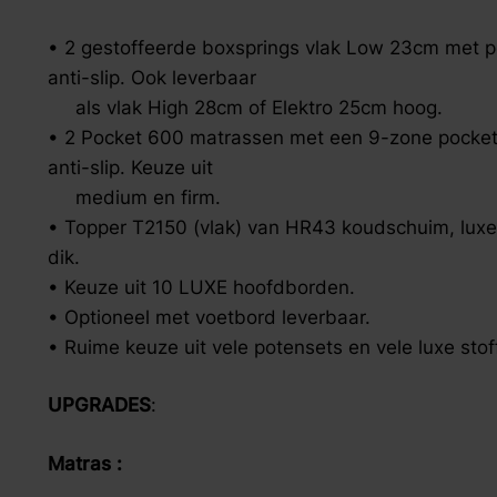
zoek naar inspiratie voor uw woning? Maak direct een een a
• 2 gestoffeerde boxsprings vlak Low 23cm met po
anti-slip. Ook leverbaar
als vlak High 28cm of Elektro 25cm hoog.
• 2 Pocket 600 matrassen met een 9-zone pocketve
anti-slip. Keuze uit
medium en firm.
• Topper T2150 (vlak) van HR43 koudschuim, luxe
dik.
• Keuze uit 10 LUXE hoofdborden.
• Optioneel met voetbord leverbaar.
• Ruime keuze uit vele potensets en vele luxe stof
UPGRADES
:
Matras : Box