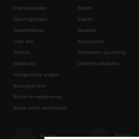
Interieuradvies
Wonen
Openingstijden
Slapen
Geschiedenis
Keukens
Over ons
Accessoires
Service
Showroom opruiming
Vacatures
Onderhoudsadvies
Veelgestelde vragen
Bezorgservice
Ruilen en retourneren
Bekijk outlet woonkamer
Bel ons
Mail ons