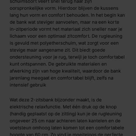
schuimsoort veert snel terug naar zijn
oorspronkelijke vorm. Hierdoor blijven de kussens
lang hun vorm en comfort behouden. In het begin kan
de bank wat steviger aanvoelen, maar na een korte
in-zitperiode vormt het materiaal zich sneller naar je
lichaam voor een optimaal zitcomfort. De rugleuning
is gevuld met polyetherschuim, wat zorgt voor een
stevige maar aangename zit. Dit biedt goede
ondersteuning voor je rug, terwijl je toch comfortabel
kunt ontspannen. De gebruikte materialen en
afwerking zijn van hoge kwaliteit, waardoor de bank
jarenlang meegaat en comfortabel blijft, zelfs na
intensief gebruik
Wat deze 2-zitsbank bijzonder maakt, is de
elektrische relaxfunctie. Met één druk op de knop
(handig geplaatst op de zitting) kun je de rugleuning
ongeveer 25 cm naar achteren laten kantelen en de
voetsteun omhoog laten komen tot een comfortabele
hoogte van 60 cm. Zo vind je moeiteloos de perfecte