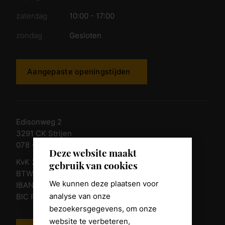
zaterdag
10:00 - 17:00
zondag
Gesloten
Aangepaste openingstijden
Edisonweg 2
3291 CK Strijen
078 - 674 84 85
Deze website maakt
KvK 23011135
gebruik van cookies
BTW nr. NL 805098938.B.01
We kunnen deze plaatsen voor
IBAN NL10 RABO 0361 8039 58
analyse van onze
BIC RABONL2U
bezoekersgegevens, om onze
website te verbeteren,