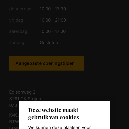
donderdag
10:00 - 17:30
vrijdag
10:00 - 21:00
zaterdag
10:00 - 17:00
zondag
Gesloten
Aangepaste openingstijden
Edisonweg 2
3291 CK Strijen
078 - 674 84 85
Deze website maakt
KvK 23011135
gebruik van cookies
BTW nr. NL 805098938.B.01
We kunnen deze plaatsen voor
IBAN NL10 RABO 0361 8039 58