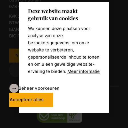
3291 CK Strijen
078 - 674 84 85
Deze website maakt
KvK 23011135
gebruik van cookies
BTW nr. NL 805098938.B.01
We kunnen deze plaatsen voor
IBAN NL10 RABO 0361 8039 58
analyse van onze
BIC RABONL2U
bezoekersgegevens, om onze
website te verbeteren,
Neem contact op
gepersonaliseerde inhoud te tonen
en om u een geweldige website-
ervaring te bieden.
Meer informatie
Beheer voorkeuren
Algemene voorwaarden
Disclaimer
Accepteer alles
Privacy Policy