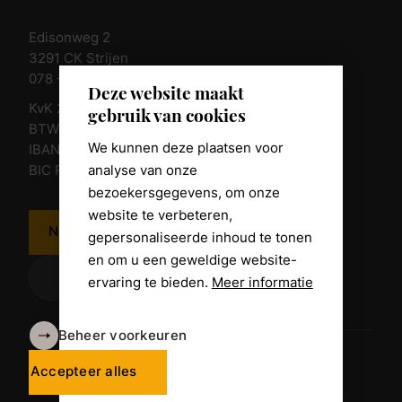
Edisonweg 2
3291 CK Strijen
078 - 674 84 85
Deze website maakt
KvK 23011135
gebruik van cookies
BTW nr. NL 805098938.B.01
We kunnen deze plaatsen voor
IBAN NL10 RABO 0361 8039 58
analyse van onze
BIC RABONL2U
bezoekersgegevens, om onze
website te verbeteren,
Neem contact op
gepersonaliseerde inhoud te tonen
en om u een geweldige website-
ervaring te bieden.
Meer informatie
Beheer voorkeuren
Algemene voorwaarden
Disclaimer
Accepteer alles
Privacy Policy