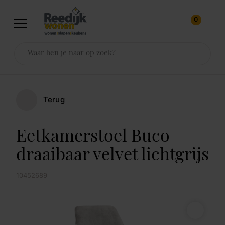
0
Terug
Eetkamerstoel Buco
draaibaar velvet lichtgrijs
10452689