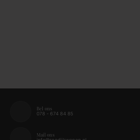
Bel ons
078 - 674 84 85
Mail ons
info@reedijkwonen.nl