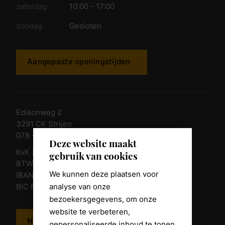
zaterdag
10:00 - 17:00
zondag
Gesloten
Aangepaste openingstijden
Edisonweg 2
3291 CK Strijen
078 - 674 84 85
Deze website maakt
KvK 23011135
gebruik van cookies
BTW nr. NL 805098938.B.01
We kunnen deze plaatsen voor
IBAN NL10 RABO 0361 8039 58
analyse van onze
BIC RABONL2U
bezoekersgegevens, om onze
website te verbeteren,
Neem contact op
gepersonaliseerde inhoud te tonen