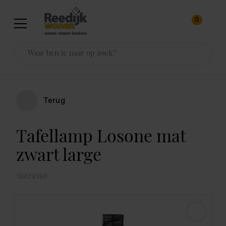
0
Terug
Tafellamp Losone mat
zwart large
10429398