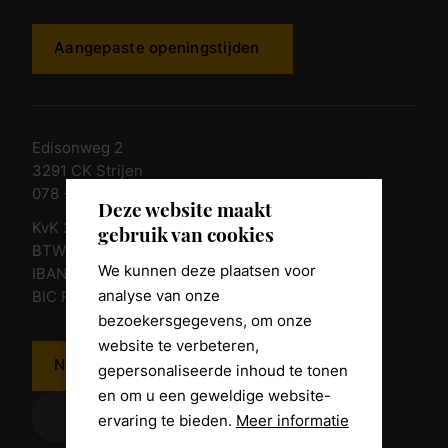
Aangepaste openingstijden
Edisonweg 2
3291 CK Strijen
078 - 674 84 85
Deze website maakt
KvK 23011135
gebruik van cookies
BTW nr. NL 805098938.B.01
We kunnen deze plaatsen voor
IBAN NL10 RABO 0361 8039 58
analyse van onze
BIC RABONL2U
bezoekersgegevens, om onze
website te verbeteren,
Neem contact op
gepersonaliseerde inhoud te tonen
en om u een geweldige website-
ervaring te bieden.
Meer informatie