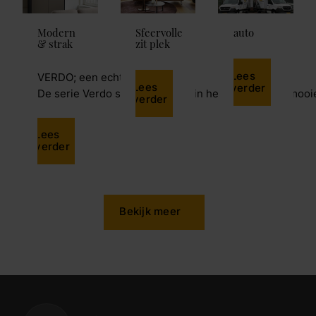
Modern
Sfeervolle
auto
& strak
zit plek
Lees
VERDO; een echte eyecatcher
Lees
verder
De serie Verdo springt meteen in het oog door de moo
verder
Lees
verder
Bekijk meer