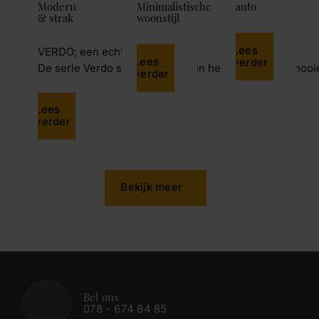
Modern
Minimalistische
auto
& strak
woonstijl
Lees
VERDO; een echte eyecatcher
Lees
verder
De serie Verdo springt meteen in het oog door de moo
verder
Lees
verder
Bekijk meer
Bel ons
078 - 674 84 85