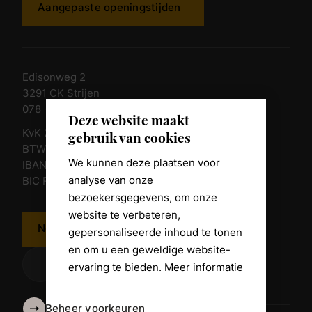
Aangepaste openingstijden
Edisonweg 2
3291 CK Strijen
078 - 674 84 85
Deze website maakt
KvK 23011135
gebruik van cookies
BTW nr. NL 805098938.B.01
We kunnen deze plaatsen voor
IBAN NL10 RABO 0361 8039 58
analyse van onze
BIC RABONL2U
bezoekersgegevens, om onze
website te verbeteren,
Neem contact op
gepersonaliseerde inhoud te tonen
en om u een geweldige website-
ervaring te bieden.
Meer informatie
Beheer voorkeuren