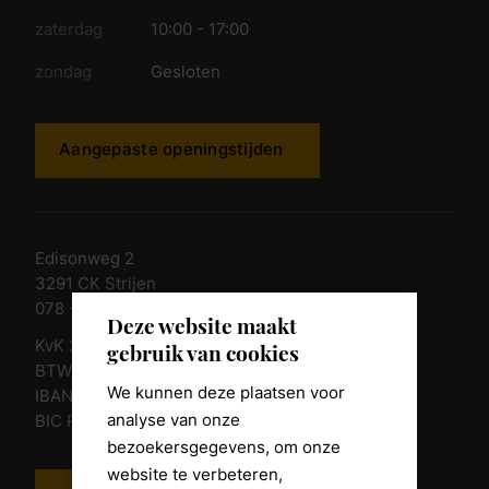
zaterdag
10:00 - 17:00
zondag
Gesloten
Aangepaste openingstijden
Edisonweg 2
3291 CK Strijen
078 - 674 84 85
Deze website maakt
KvK 23011135
gebruik van cookies
BTW nr. NL 805098938.B.01
We kunnen deze plaatsen voor
IBAN NL10 RABO 0361 8039 58
analyse van onze
BIC RABONL2U
bezoekersgegevens, om onze
website te verbeteren,